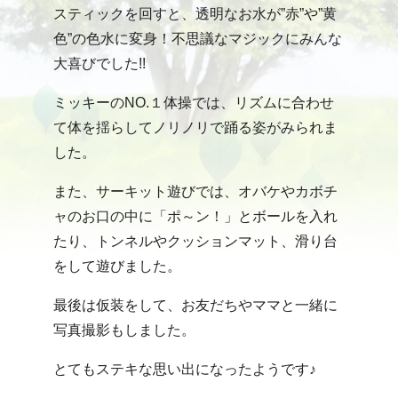
スティックを回すと、透明なお水が”赤”や”黄
色”の色水に変身！不思議なマジックにみんな
大喜びでした!!
ミッキーのNO.１体操では、リズムに合わせ
て体を揺らしてノリノリで踊る姿がみられま
した。
また、サーキット遊びでは、オバケやカボチ
ャのお口の中に「ポ～ン！」とボールを入れ
たり、トンネルやクッションマット、滑り台
をして遊びました。
最後は仮装をして、お友だちやママと一緒に
写真撮影もしました。
とてもステキな思い出になったようです♪