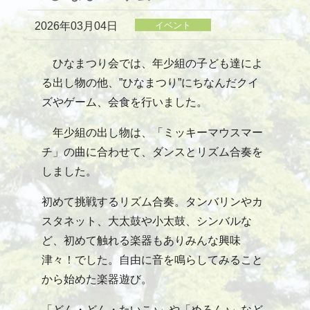
2026年03月04日
イベント
ひなまつり会では、年少組の子ども達によ
る出し物の他、”ひなまつり”にちなんだクイ
ズやゲーム、会食を行いました。
年少組の出し物は、「ミッキーマウスマー
チ」の曲に合わせて、ダンスとリズム合奏を
しました。
初めて挑戦するリズム合奏。タンバリンやカ
スタネット、大太鼓や小太鼓、シンバルな
ど、初めて触れる楽器もありみんな興味
津々！でした。自由に音を鳴らしてみること
から始めた楽器遊び。
「どん・どん・たいこ♪」や「めろん♪」など