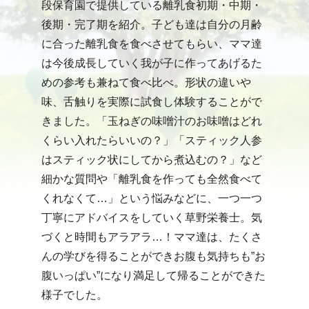
段保育園で提供している離乳食初期・中期・
後期・完了期を紹介。子ども達は自分の月齢
に合った離乳食を食べさせてもらい、ママ達
は今後成長していく我が子に作ってあげるた
めの参考も兼ねて食べ比べ。形状の違いや
味、舌触りを実際に試食し体験することがで
きました。「玉ねぎの味噌汁のお味噌はどれ
くらい入れたらいいの？」「スティック人参
はスティック状にしてから煮込むの？」など
細かな質問や「離乳食を作っても全然食べて
くれなくて…」という悩みなどに、一つ一つ
丁寧にアドバイスをしていく草野栄養士。気
づくと時間もアラアラ…！ママ達は、たくさ
んの学びを得ることができお腹も気持ちも”お
腹いっぱい”になり満足して帰ることができた
様子でした。