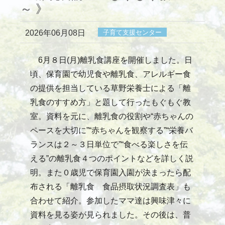
～ 》
2026年06月08日
子育て支援センター
6月８日(月)離乳食講座を開催しました。日
頃、保育園で幼児食や離乳食、アレルギー食
の提供を担当している草野栄養士による「離
乳食のすすめ方」と題して行ったもぐもぐ教
室。資料を元に、離乳食の役割や“赤ちゃんの
ペースを大切に”“赤ちゃんを観察する”“栄養バ
ランスは２～３日単位で”“食べる楽しさを伝
える”の離乳食４つのポイントなどを詳しく説
明。また０歳児で保育園入園が決まったら配
布される「離乳食 食品摂取状況調査表」も
合わせて紹介。参加したママ達は興味津々に
資料を見る姿が見られました。その後は、普